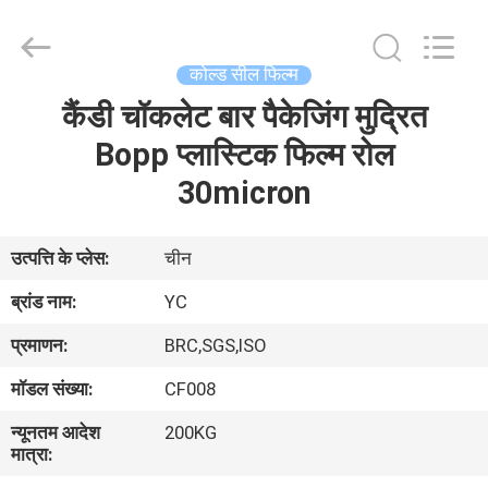
Yucai
Color
Printing
Co.,
Ltd..
कोल्ड सील फिल्म
All
Rights
कैंडी चॉकलेट बार पैकेजिंग मुद्रित
घर
Reserved.
Bopp प्लास्टिक फिल्म रोल
उत्पादों
30micron
हमारे
उत्पत्ति के प्लेस:
चीन
बारे
ब्रांड नाम:
YC
में
प्रमाणन:
BRC,SGS,ISO
मॉडल संख्या:
CF008
कारखाना
न्यूनतम आदेश
200KG
भ्रमण
मात्रा: