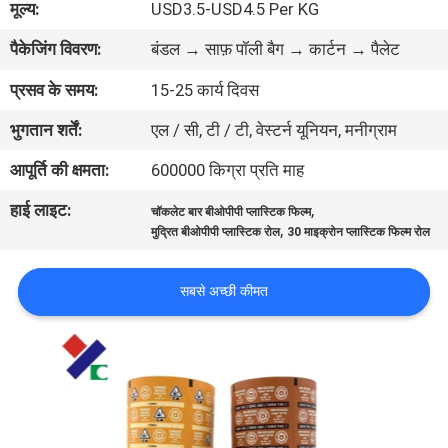
मूल्य:
USD3.5-USD4.5 Per KG
गुणवत्ता
पैकेजिंग विवरण:
बंडल → साफ़ पॉली बैग → कार्टन → पैलेट
नियंत्रण
प्रसव के समय:
15-25 कार्य दिवस
संपर्क
भुगतान शर्तें:
एल / सी, टी / टी, वेस्टर्न यूनियन, मनीग्राम
करें
आपूर्ति की क्षमता:
600000 किग्रा प्रति माह
हाई लाइट:
,
चॉकलेट बार बीओपीपी प्लास्टिक फिल्म
एक
,
मुद्रित बीओपीपी प्लास्टिक रोल
30 माइक्रोन प्लास्टिक फिल्म रोल
उद्धरण
की
सबसे अच्छी कीमत
विनती
करे
साइटमैप